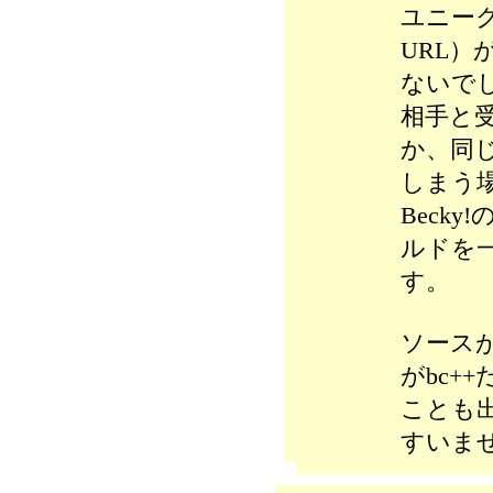
ユニー
URL
ないで
相手と
か、同
しまう
Beck
ルドを
す。
ソース
がbc+
ことも
すいま