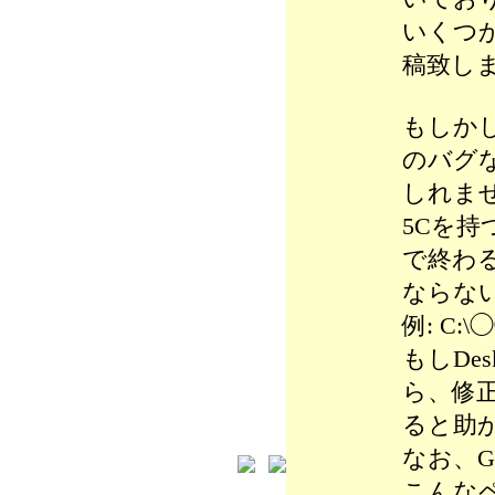
いくつ
稿致し
もしかした
のバグ
しれま
5Cを持
で終わ
ならな
例: C:\
もしDe
ら、修
ると助
なお、G
こんな