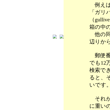
例えば
「ガリ
（gulli
箱の中
他の同
辺りか
郵便番
でも1
検索で
ると、
いです
それか
に重い