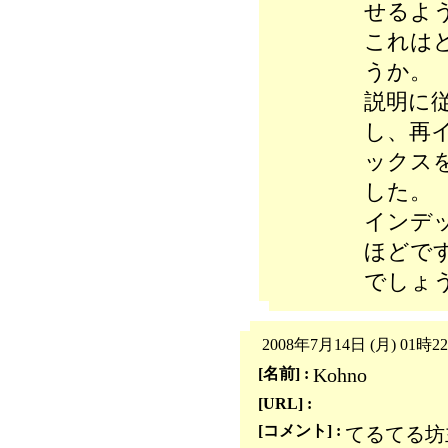
せるよ
これは
うか。
説明に従
し、再
ックス
した。
インデッ
ほどで
でしょ
2008年7月14日 (月) 01時2
Kohno
[名前] :
[URL] :
[コメント] :
てるてる坊