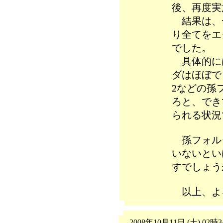
後、再度実
結果は、
り全てをエ
でした。
具体的には
ダはほぼでき
2などの孫
ろと、でき
られる状況
孫フォル
いないとい
すでしょう
以上、よ
2008年10月11日 (土) 02時