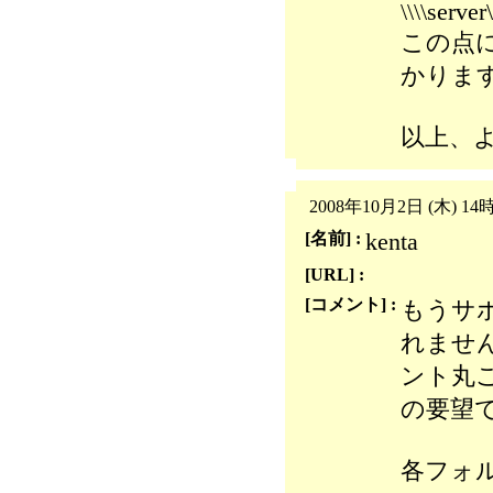
\\\\server
この点
かりま
以上、
2008年10月2日 (木) 14
kenta
[名前] :
[URL] :
[コメント] :
もうサ
れませ
ント丸
の要望
各フォ