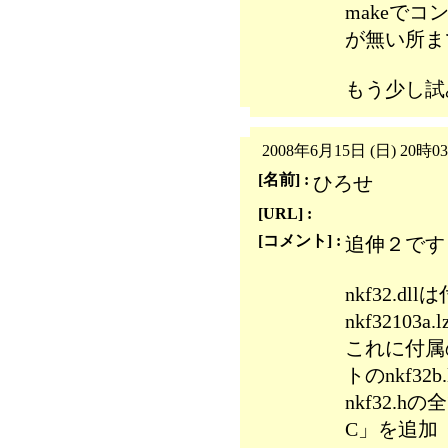
makeでコン
が無い所ま
もう少し試
2008年6月15日 (日) 20時0
[名前] :
ひろせ
[URL] :
[コメント] :
追伸２です
nkf32.d
nkf32103
これに付属の
トのnkf32b
nkf32.h
C」を追加