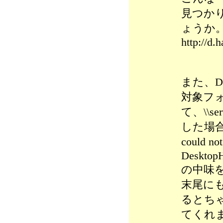
見つか
ょうか
http://d.
また、D
対象フ
て、\\s
した場
could 
DesktopH
の中味
末尾にも
るとち
てくれ