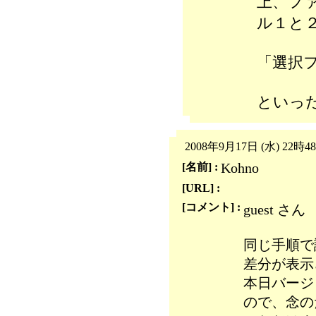
上、フ
ル１と
「選択
といっ
2008年9月17日 (水) 22時4
Kohno
[名前] :
[URL] :
[コメント] :
guest さん
同じ手順で
差分が表示
本日バージ
ので、念の