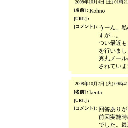
2008年10月4日 (土) 01時2
Kohno
[名前] :
[URL] :
[コメント] :
うーん、私
すが…。
つい最近も
を行いまし
秀丸メール
されていま
2008年10月7日 (火) 09時4
kenta
[名前] :
[URL] :
[コメント] :
回答ありが
前回実施時は
でした。最新