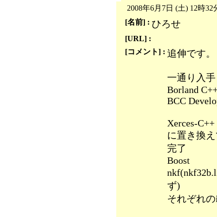
2008年6月7日 (土) 12時32
[名前] :
ひろせ
[URL] :
[コメント] :
追伸です。
一通り入手
Borland C++
BCC Develo
Xerces-C++ V
に置き換えてb
完了
Boost
nkf(nkf
ず)
それぞれのi