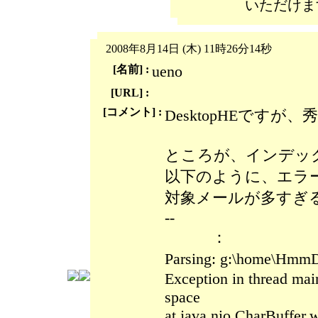
いただけま
2008年8月14日 (木) 11時26分14秒
ueno
[名前] :
[URL] :
[コメント] :
DesktopHEです
ところが、インデッ
以下のように、エラ
対象メールが多すぎ
--
：
Parsing: g:\home\
Exception in thread ma
space
at java.nio.CharBuffer