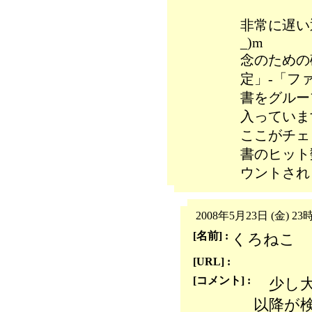
非常に遅い
_)m
念のための
定」-「フ
書をグルー
入っていま
ここがチェ
書のヒット
ウントされ
2008年5月23日 (金) 23
[名前] :
くろねこ
[URL] :
[コメント] :
少し大
以降が