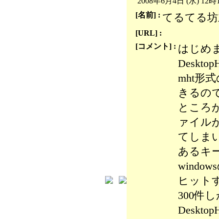
2008年6月4日 (水) 12時
[名前] :
てるてる坊
[URL] :
[コメント] :
はじめ
Desk
mht形
きるの
ところが
ァイル
てしま
あるキ
windo
ヒットす
300件
Deskt