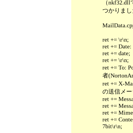
（nkf32
つかりまし
MailDat
ret += \r\n;
ret += Date: 
ret += date;
ret += \r\n;
ret += To:
者(NortonA
ret += X-M
の送信メー
ret += Messa
ret += Messa
ret += Mime-
ret += Conte
7bit\r\n;