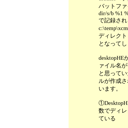
バットファ
dir/s/b %1 
で記録され
c:\temp\xcm
ディレクトリー
となってし
deskto
ァイル名が
と思ってい
ルが作成さ
います。
①Deskt
数でディレ
ている