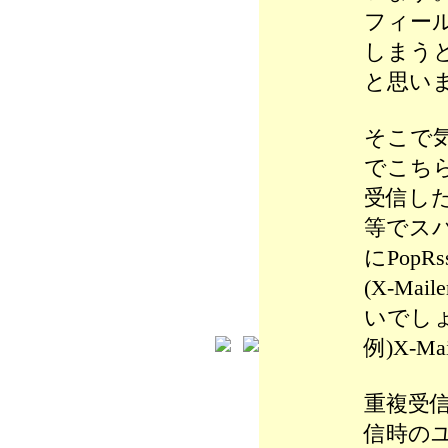
フィー
しまう
と思い
そこで
でこち
受信した
等でス
にPop
(X-Ma
いでし
例)X-Mai
重複受信対
信時の