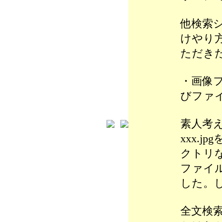
他検索
けやり
ただき
・画像
びファ
素人考え
xxx.
クトリ
ファイ
した。
全文検