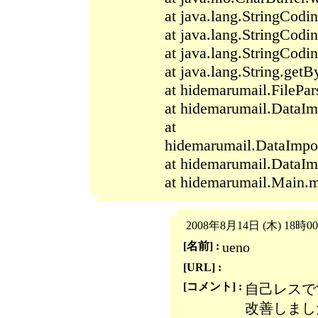
at java.lang.StringCod
at java.lang.StringCod
at java.lang.StringCod
at java.lang.String.ge
at hidemarumail.FilePars
at hidemarumail.DataImp
at
hidemarumail.DataImpor
at hidemarumail.DataIm
at hidemarumail.Main.m
2008年8月14日 (木) 18時0
ueno
[名前] :
[URL] :
[コメント] :
自己レスで
改善しまし