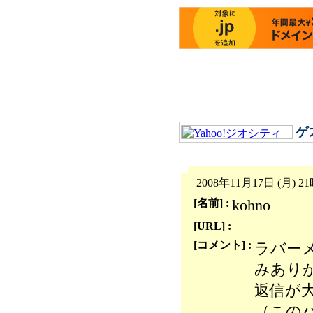
ゲ
2008年11月17日 (月) 2
kohno
[名前] :
[URL] :
[コメント] :
ラバー
みあり
返信が
（この