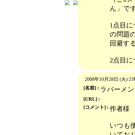
ん」で
1点目につ
の問題の
回避す
2点目
2008年10月28日 (火) 2
[名前] :
ラバーメン
[URL] :
[コメント] :
作者様
いつも便
いてお