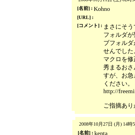
Kohno
[名前] :
[URL] :
[コメント] :
まさにそう
フォルダが
ブフォルダ
せんでした
マクロを修
秀まるおさ
すが、お急
ください。
http://freem
ご指摘あり
2008年10月27日 (月) 14時
kenta
[名前] :